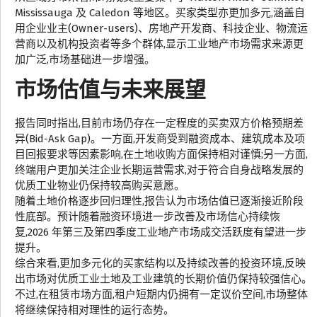
Mississauga 及 Caledon 等地区。买家类型亦更加多元,涵盖自
用企业业主(Owner-users)、房地产开发商、科技企业、物流运
营商以及机构投资者等多个群体,显示工业地产市场需求来源更
加广泛,市场基础进一步增强。
市场估值与未来展望
报告同时指出,目前市场仍存在一定程度的买卖双方价格预期差
异(Bid-Ask Gap)。一方面,开发商受到融资成本、建筑成本及项
目回报要求等因素影响,在土地收购方面保持相对谨慎;另一方面,
终端用户更加关注企业长期运营需求,对于符合自身战略发展的
优质工业物业仍保持较高购买意愿。
随着土地价格逐步回归理性,报告认为市场估值已逐渐接近阶段
性底部。预计随着融资环境进一步改善及市场信心持续恢
复,2026 年第三及第四季度工业地产市场成交活跃度有望进一步
提升。
综合来看,更加多元化的买家结构以及持续改善的投资环境,反映
出市场对优质工业土地及工业建筑的长期价值仍保持较强信心。
不过,在租赁市场方面,租户短期内仍拥有一定议价空间,市场整体
将继续保持相对理性的运行态势。