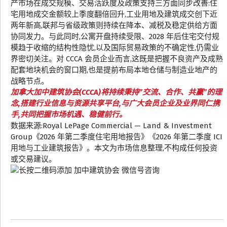
产市场在成交规模、交易活跃度及政策支持三方面同步改善:住
宅用地成交金额较上季度翻倍回升,工业用地及建筑成交创下近
两年新高,联邦与省级政策则持续在降本、减税及稳定供给方面
协同发力。与此同时,公寓开盘持续受限、2028 年后住宅交付规
模趋于收缩的结构性隐忧,以及国际贸易政策的不确定性,仍需业
界密切关注。对 CCCA 会员企业而言,这既是把握不良资产及成熟
配套地块机会的窗口期,也是提前布局本地仓储与制造业地产的
战略节点。
加拿大加中建筑协会(CCCA)将持续秉持”交流、合作、共赢”的理
念,搭建行业信息与资源共享平台,与广大会员企业及业界同仁携
手,共同把握市场机遇、稳健前行。
数据来源:Royal LePage Commercial — Land & Investment
Group《2026 年第二季度住宅用地报告》《2026 年第二季度 ICI
用地与工业建筑报告》。本文为市场信息整理,不构成任何投资
或交易建议。