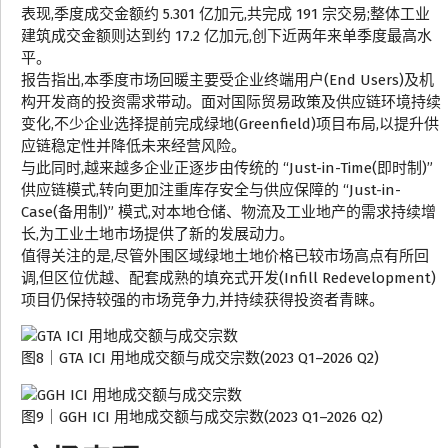
表现,季度成交金额约 5.301 亿加元,共完成 191 宗交易;整体工业
建筑成交金额则达到约 17.2 亿加元,创下近两年来单季度最高水
平。
报告指出,本季度市场回暖主要受企业终端用户(End Users)及机
构开发商的投资需求带动。面对国际贸易政策及供应链环境持续
变化,不少企业选择提前完成绿地(Greenfield)项目布局,以提升供
应链稳定性并降低未来经营风险。
与此同时,越来越多企业正逐步由传统的 “Just-in-Time(即时制)”
供应链模式,转向更加注重库存安全与供应保障的 “Just-in-
Case(备用制)” 模式,对本地仓储、物流及工业地产的需求持续增
长,为工业土地市场提供了新的发展动力。
值得关注的是,尽管外围区域绿地土地价格已较市场高点有所回
调,但区位优越、配套成熟的填充式开发(Infill Redevelopment)
项目仍保持较强的市场竞争力,并持续获得投资者青睐。
图8｜GTA ICI 用地成交额与成交宗数(2023 Q1–2026 Q2)
图9｜GGH ICI 用地成交额与成交宗数(2023 Q1–2026 Q2)