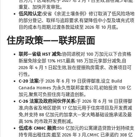
合为九个区域机构,于 2027 年 2 月 1 日生效,旨在减少职能
重复、加快开发审批。
低风险认定:
安省《余泥土壤条例》修订取消了低风险场地
的部分登记、取样与追踪要求,有望降低中小型及填充式项
目的成本与周期,过渡条款延续至 2026 年 10 月底。
住房政策——联邦层面
联邦—省级 HST 减免:
协同退税对 100 万加元以下合资格
新屋免除全部 13% HST,最高 185 万加元享部分减免,自
2026 年 4 月 1 日起生效,旨在提振购房需求、改善项目可
行性。
C-20 法案:
于 2026 年 6 月 19 日获得御准,设立 Build
Canada Homes 为永久性联邦皇家公司,初始投资 130 亿
加元,聚焦可负担住房与建造创新。
C-26 法案及政府间伙伴关系:
于 2026 年 6 月 18 日获得御
准,向各省及地区提供 17 亿加元用于住房项目及开发费减
免,并支持 88 亿加元的加拿大—安大略基础设施承诺及最
高 50% 的市政开发费削减。
低成本 CMHC 融资:
550 亿加元的公寓建造贷款计划持续支
持专用出租住房;截至 2026 年 3 月,CMHC 已承诺约 308 亿