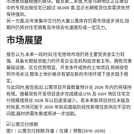
市场表现最稳健的板块。截至第二季度,大金马蹄地区正在建设
中的专用出租住宅已超过 38,000 套,显示长期租赁住房需求依然
保持强劲。
另一方面,近年来集中交付的大量公寓库存仍需市场逐步消化,短
期内仍将对住宅销售及市场去化速度形成一定压力。
市场展望
报告认为,未来一段时间,住宅用地市场仍将主要受资金实力较
强、具备长期投资能力的开发企业及机构投资者主导。拥有完善
基础设施、区位优势明显、开发条件成熟的土地项目,将继续受
到市场关注,整体土地价格亦有望在新的市场环境下逐步趋于稳
定。
与此同时,报告指出,公寓项目开盘数量预计在 2026 年内仍将保持
有限。随着现有开发项目逐步完成建设,GTA 及 GGH 地区住宅交
付规模或将在 2028 年以后逐渐减少。若未来新项目供应未能及
时恢复,市场可能于 2030 年前后面临阶段性新增住房供应不足的
问题,届时供需失衡或将进一步加剧。
图7｜公寓交付排期:存量 / 在建 / 预售(2010–2030)