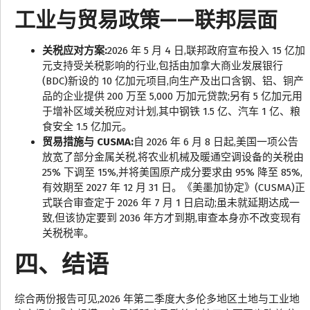
工业与贸易政策——联邦层面
关税应对方案:
2026 年 5 月 4 日,联邦政府宣布投入 15 亿加
元支持受关税影响的行业,包括由加拿大商业发展银行
(BDC)新设的 10 亿加元项目,向生产及出口含钢、铝、铜产
品的企业提供 200 万至 5,000 万加元贷款;另有 5 亿加元用
于增补区域关税应对计划,其中钢铁 1.5 亿、汽车 1 亿、粮
食安全 1.5 亿加元。
贸易措施与 CUSMA:
自 2026 年 6 月 8 日起,美国一项公告
放宽了部分金属关税,将农业机械及暖通空调设备的关税由
25% 下调至 15%,并将美国原产成分要求由 95% 降至 85%,
有效期至 2027 年 12 月 31 日。《美墨加协定》(CUSMA)正
式联合审查定于 2026 年 7 月 1 日启动;虽未就延期达成一
致,但该协定要到 2036 年方才到期,审查本身亦不改变现有
关税税率。
四、结语
综合两份报告可见,2026 年第二季度大多伦多地区土地与工业地