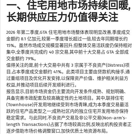
一、住宅用地市场持续回暖,
长期供应压力仍值得关注
2026 年第二季度,GTA 住宅用地市场整体表现明显改善,季度成交
金额约 8.1 亿加元,较第一季度增长超过一倍,较去年同期增长约
15%。虽然市场成交规模显著回升,但整体交易活跃度仍保持相对
集中,全季度共完成约 40 宗交易,其中前十大交易占 GTA 全部成
交金额约 79%。
值得关注的是,前十大交易中共有 3 宗属于不良资产(Distress)项
目,占本季度成交金额约 41%。此类项目主要由贷款机构接手,通
过重组项目及优化开发安排,以保障资产价值、维护相关利益方
权益,并推动项目后续开发顺利进行。
报告显示,目前市场资金仍主要流向开发条件成熟、规划明确、
具备完善市政配套及较高确定性的土地项目。其中,联排住宅
(Townhouse)开发用地继续受到市场青睐,成为本季度交易最活
跃的住宅产品类型之一;成熟社区内的独立住宅开发用地亦保持
稳定需求。与此同时,不良资产交易及非公平交易(Non-arm’s-
length Transactions)占据了市场较高比例,反映出机构投资者正
逐步借助市场价格调整窗口,加快优质土地资源布局。