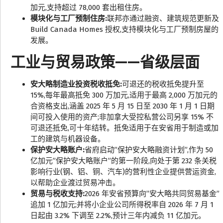
加元,支持超过 78,000 套出租住房。
模块化与工厂预制住房:
联邦亦通过融资、建筑规范更新及
Build Canada Homes 授权,支持模块化与工厂预制房屋的
发展。
工业与贸易政策——省级层面
安大略制造业投资税收抵免:
可退还的税收抵免提升至
15%,每年最高抵免 300 万加元,适用于最高 2,000 万加元的
合资格支出,涵盖 2025 年 5 月 15 日至 2030 年 1 月 1 日期
间可投入使用的资产;非加拿大受控私营公司另享 15% 不
可退还抵免,可十年结转。抵免适用于在安省用于制造或加
工的建筑与机器设备。
保护安大略账户:
省府启动”保护安大略融资计划”,作为 50
亿加元”保护安大略账户”的第一阶段,向处于第 232 条关税
影响行业(钢、铝、铜、汽车)的营利性企业提供营运资金,
以帮助企业渡过贸易冲击。
贸易与税收支持:
2026 年安省预算向”安大略共同贸易基金”
追加 1 亿加元;并将小企业公司所得税率自 2026 年 7 月 1
日起由 3.2% 下调至 2.2%,预计三年内减负 11 亿加元。