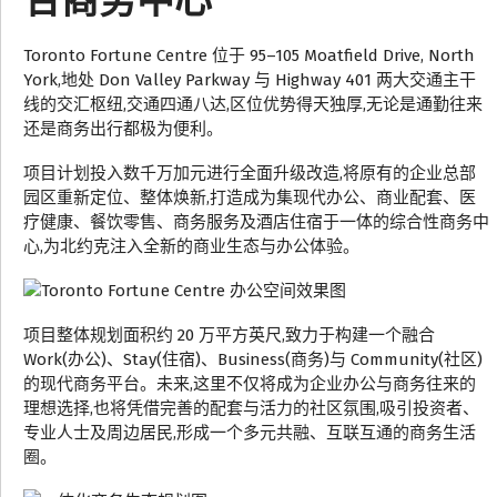
合商务中心
Toronto Fortune Centre 位于 95–105 Moatfield Drive, North
York,地处 Don Valley Parkway 与 Highway 401 两大交通主干
线的交汇枢纽,交通四通八达,区位优势得天独厚,无论是通勤往来
还是商务出行都极为便利。
项目计划投入数千万加元进行全面升级改造,将原有的企业总部
园区重新定位、整体焕新,打造成为集现代办公、商业配套、医
疗健康、餐饮零售、商务服务及酒店住宿于一体的综合性商务中
心,为北约克注入全新的商业生态与办公体验。
项目整体规划面积约 20 万平方英尺,致力于构建一个融合
Work(办公)、Stay(住宿)、Business(商务)与 Community(社区)
的现代商务平台。未来,这里不仅将成为企业办公与商务往来的
理想选择,也将凭借完善的配套与活力的社区氛围,吸引投资者、
专业人士及周边居民,形成一个多元共融、互联互通的商务生活
圈。