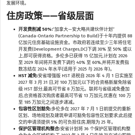
发展环境。
住房政策——省级层面
开发费削减 50%:
“加拿大—安大略共建伙伴计划”
(Canada-Ontario Partnership to Build)于十年内提供 88
亿加元住房基础设施资金。市政府若连续至少三年将住宅
开发费(Development Charges,DC)下调 30% 至 50% 或以
上,即可获得资格。多伦多已获得 15 亿加元,计划在 2026
至 2029 年间将开发费下调约 40% 至 60%,并将开发费指
数冻结在 2024 年水平(适用于 2025 与 2026 年)。
HST 减免:
安省增强版 HST 退税自 2026 年 4 月 1 日实施至
2027 年 3 月 31 日,对 100 万加元以下的合资格新屋免除省
级 HST 部分,最高可节省 8 万加元。联邦与省级减免叠加
后,合资格首次购房者最高可节省 13 万加元,优惠在 100 万
至 185 万加元之间逐步递减。
包容性区划豁免:
多伦多在 2027 年 7 月 1 日前提交的重新
区划、场地规划及建筑申请可豁免包容性区划要求;此后提
交的申请须提供 5% 的可负担住房,期限为 25 年。
保护区管理机构整合:
安省计划将 36 个保护区管理机构整