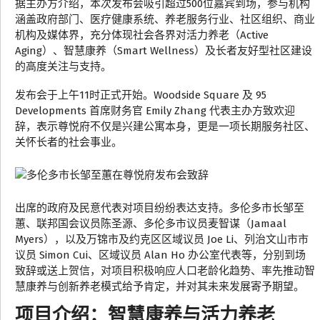
据主办方介绍，本次发布会吸引超过500位嘉宾到场，参与机构
涵盖政府部门、医疗健康系统、养老服务行业、社区组织、商业
机构及媒体界，充分体现社会各界对活力养老（Active
Aging）、智慧康养（Smart Wellness）及长者友好型社区建设
的高度关注与支持。
发布会于上午11时正式开始。Woodside Square 及 95
Developments 首席财务官 Emily Zhang 代表主办方致欢迎
辞，表示尊悦府不仅是兴建公寓本身，更是一项长期服务社区、
关怀长者的社会事业。
出席的政府及民意代表对项目纷纷表达支持。多伦多市长邹至
蕙、联邦国会议员陈圣源、多伦多市议员麦智谋（Jamaal
Myers），以及万锦市及约克区区域议员 Joe Li、列治文山市市
议员 Simon Cui、区域议员 Alan Ho 办公室代表等，分别到场
致辞或送上贺信，对项目积极响应人口老龄化趋势、率先推动智
慧康养与创新养老模式给予肯定，并对其未来发展寄予期望。
项目介绍：智慧康养与活力养老