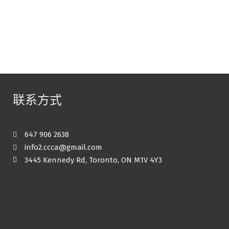
联系方式
647 906 2638
info2.ccca@gmail.com
3445 Kennedy Rd, Toronto, ON M1V 4Y3