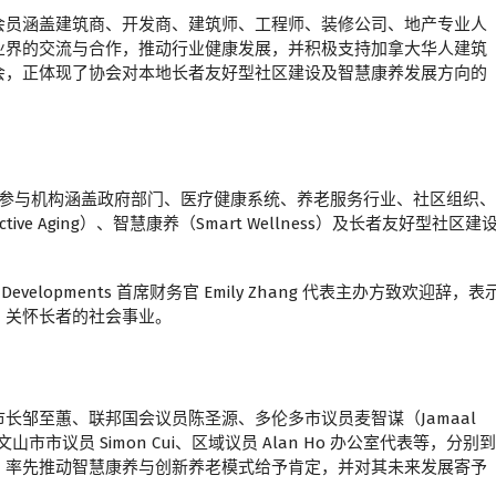
会员涵盖建筑商、开发商、建筑师、工程师、装修公司、地产专业人
业界的交流与合作，推动行业健康发展，并积极支持加拿大华人建筑
会，正体现了协会对本地长者友好型社区建设及智慧康养发展方向的
，参与机构涵盖政府部门、医疗健康系统、养老服务行业、社区组织、
 Aging）、智慧康养（Smart Wellness）及长者友好型社区建
 Developments 首席财务官 Emily Zhang 代表主办方致欢迎辞，表
、关怀长者的社会事业。
长邹至蕙、联邦国会议员陈圣源、多伦多市议员麦智谋（Jamaal
文山市市议员 Simon Cui、区域议员 Alan Ho 办公室代表等，分别到
、率先推动智慧康养与创新养老模式给予肯定，并对其未来发展寄予