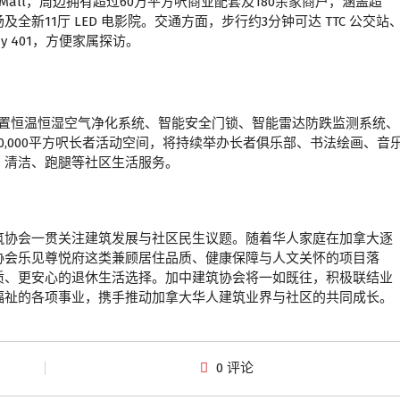
re Mall，周边拥有超过60万平方呎商业配套及180余家商户，涵盖超
及全新11厅 LED 电影院。交通方面，步行约3分钟可达 TTC 公交站
hway 401，方便家属探访。
划配置恒温恒湿空气净化系统、智能安全门锁、智能雷达防跌监测系统、
,000平方呎长者活动空间，将持续举办长者俱乐部、书法绘画、音
、清洁、跑腿等社区生活服务。
筑协会一贯关注建筑发展与社区民生议题。随着华人家庭在加拿大逐
协会乐见尊悦府这类兼顾居住品质、健康保障与人文关怀的项目落
质、更安心的退休生活选择。加中建筑协会将一如既往，积极联结业
福祉的各项事业，携手推动加拿大华人建筑业界与社区的共同成长。
0 评论