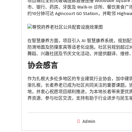
项目通过全封闭玻璃连廊直接连接 Woodside Squa
市、银行、药房、牙医及 Walk-in 诊所、餐饮美食广场
约10分钟可达 Agincourt GO Station，并毗邻 Hig
在智慧康养方面，项目引入 AI 智慧康养系统，规
防滑地面及防撞家具等适老化设施。社区另规划超过30
舞蹈、兴趣社团及节庆文化活动，并提供翻译、维修
协会感言
作为扎根大多伦多地区的专业建筑行业协会，加中建
渐扎根，长者养老已成为社区共同关注的重要课题。
地，并衷心祝愿项目顺利推进，为本地长者带来更优
界资源、参与社区交流，支持有助于行业进步与民生
Admin