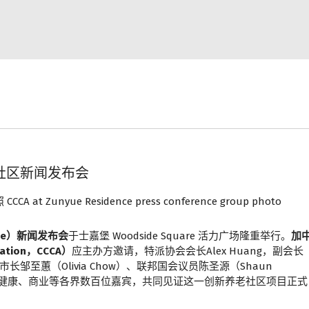
社区新闻发布会
nce）新闻发布会
于士嘉堡 Woodside Square 活力广场隆重举行。
加
iation，CCCA）
应主办方邀请，特派协会会长Alex Huang，副会长
伦多市长邹至蕙（Olivia Chow）、联邦国会议员陈圣源（Shaun
疗健康、商业等各界数百位嘉宾，共同见证这一创新养老社区项目正式