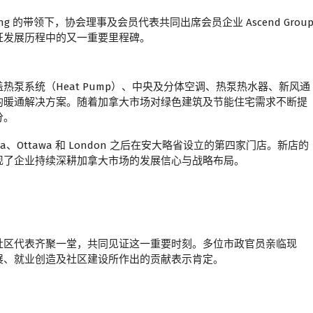
Huang 的带领下，协会理事及会员代表共同出席会员企业 Ascend Grou
业一同见证发展历程中的又一重要里程碑。
盖热泵系统（Heat Pump）、中央及分体空调、热泵热水器、新风通
的暖通解决方案。随着加拿大市场对绿色建筑及节能住宅需求不断提
分。
ssauga、Ottawa 和 London 之后在安大略省设立的第四家门店。新店的
现了企业持续深耕加拿大市场的发展信心与战略布局。
社区代表齐聚一堂，共同见证这一重要时刻。多位市政官员亲临现
展、就业创造及社区建设所作出的贡献表示肯定。