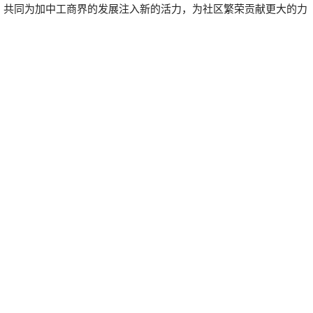
，共同为加中工商界的发展注入新的活力，为社区繁荣贡献更大的力
0 评论
快速导航