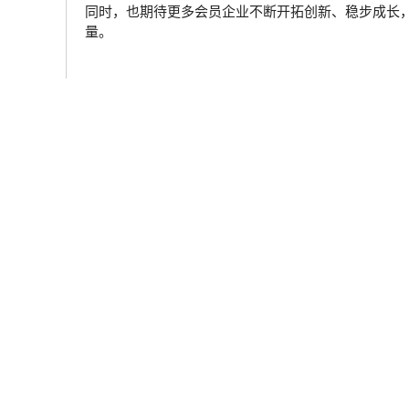
同时，也期待更多会员企业不断开拓创新、稳步成长
量。
Admin
加中建筑协会（CCCA）致力于为建筑行业提供支持与服务。