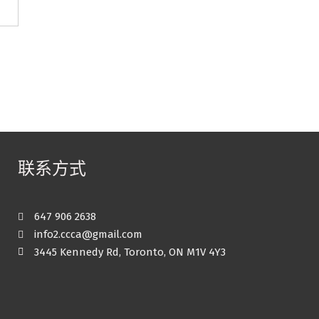
联系方式
647 906 2638
info2.ccca@gmail.com
3445 Kennedy Rd, Toronto, ON M1V 4Y3