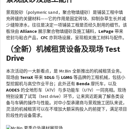
景观胶砂（polymeric sand，聚合物填缝砂）是铺装工程中填
充砖缝的关键材料——它的作用是固定砖块、抑制杂草生长并减
少缝隙渗水，往往是决定一项铺装工程是否经久耐用的细节。该
板块由
Alliance
展示聚合物填缝砂及施工辅料，
LePage
带来
密封与粘合产品，
CFC
亦到场设展，呈现相关施工材料与配件。
（全新）机械租赁设备及现场 Test
Drive
本次活动的一大新看点，是 Mr.Bin 全新推出的机械租赁业务。
现场由
TerraX
带来
SDLG
与
LGMG
等品牌的工程机械，包括小
型挖掘机与高空作业平台；此外还有
Benda
摩托车，以及
AODES
的全地形车（ATV）与多功能车（UTV）一同亮相。现场
特别设置了试驾（test drive）环节，让来宾近距离了解各类设
备与车辆的操作与性能。对中小型承建商与景观施工团队来说，
灵活的机械租赁可以在不增加大额采购投入的前提下，满足项目
阶段性的设备需求。