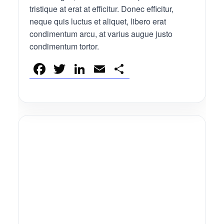
tristique at erat at efficitur. Donec efficitur,
neque quis luctus et aliquet, libero erat
condimentum arcu, at varius augue justo
condimentum tortor.
F
T
Li
E
分
a
wi
n
m
享
c
tt
k
ail
e
er
e
b
dI
o
n
o
k