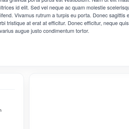
ultrices id elit. Sed vel neque ac quam molestie sceleri
fend. Vivamus rutrum a turpis eu porta. Donec sagittis es
 tristique at erat at efficitur. Donec efficitur, neque quis 
varius augue justo condimentum tortor.
分
享
m