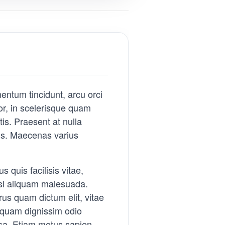
mentum tincidunt, arcu orci
tor, in scelerisque quam
is. Praesent at nulla
us. Maecenas varius
 quis facilisis vitae,
isl aliquam malesuada.
rus quam dictum elit, vitae
e quam dignissim odio
ssa. Etiam metus sapien,