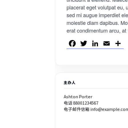
placerat eget volutpat eu, 
sed mi augue imperdiet elei
molestie diam dapibus. Morbi
erat condimentum arcu, at 
F
T
Li
E
a
wi
n
m
c
tt
k
ail
e
er
e
b
dI
主办人
o
n
o
Ashton Porter
电话
88001234567
k
电子邮件信箱
info@example.co