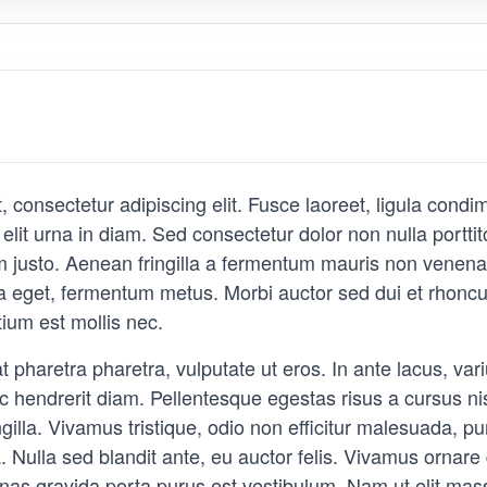
 consectetur adipiscing elit. Fusce laoreet, ligula condi
 elit urna in diam. Sed consectetur dolor non nulla portti
um justo. Aenean fringilla a fermentum mauris non venenat
 a eget, fermentum metus. Morbi auctor sed dui et rhonc
tium est mollis nec.
pharetra pharetra, vulputate ut eros. In ante lacus, varius
nec hendrerit diam. Pellentesque egestas risus a cursus n
gilla. Vivamus tristique, odio non efficitur malesuada, pu
. Nulla sed blandit ante, eu auctor felis. Vivamus ornar
enas gravida porta purus est vestibulum. Nam ut elit ma