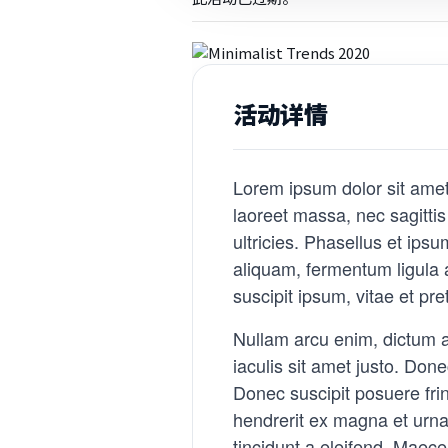
活动详情
Lorem ipsum dolor sit amet,
laoreet massa, nec sagittis
ultricies. Phasellus et ips
aliquam, fermentum ligula
suscipit ipsum, vitae et pre
Nullam arcu enim, dictum at 
iaculis sit amet justo. Do
Donec suscipit posuere frin
hendrerit ex magna et urna
tincidunt a eleifend. Maec