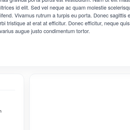
ultrices id elit. Sed vel neque ac quam molestie sceleri
fend. Vivamus rutrum a turpis eu porta. Donec sagittis es
 tristique at erat at efficitur. Donec efficitur, neque quis 
varius augue justo condimentum tortor.
分
享
m