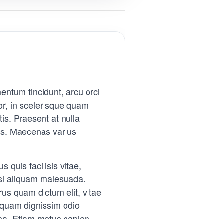
mentum tincidunt, arcu orci
tor, in scelerisque quam
is. Praesent at nulla
us. Maecenas varius
 quis facilisis vitae,
isl aliquam malesuada.
rus quam dictum elit, vitae
e quam dignissim odio
ssa. Etiam metus sapien,