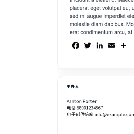
placerat eget volutpat eu, 
sed mi augue imperdiet elei
molestie diam dapibus. Morbi
erat condimentum arcu, at 
F
T
Li
E
a
wi
n
m
c
tt
k
ail
e
er
e
b
dI
主办人
o
n
o
Ashton Porter
电话
88001234567
k
电子邮件信箱
info@example.co