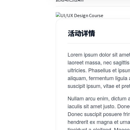
活动详情
Lorem ipsum dolor sit amet,
laoreet massa, nec sagittis
ultricies. Phasellus et ips
aliquam, fermentum ligula
suscipit ipsum, vitae et pre
Nullam arcu enim, dictum at 
iaculis sit amet justo. Do
Donec suscipit posuere frin
hendrerit ex magna et urna
tincidunt a eleifend. Maec