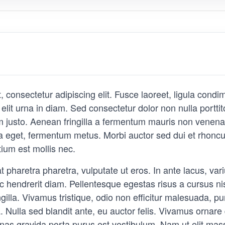
 consectetur adipiscing elit. Fusce laoreet, ligula condi
 elit urna in diam. Sed consectetur dolor non nulla portti
um justo. Aenean fringilla a fermentum mauris non venenat
 a eget, fermentum metus. Morbi auctor sed dui et rhonc
tium est mollis nec.
pharetra pharetra, vulputate ut eros. In ante lacus, varius
nec hendrerit diam. Pellentesque egestas risus a cursus n
gilla. Vivamus tristique, odio non efficitur malesuada, pu
. Nulla sed blandit ante, eu auctor felis. Vivamus ornar
enas gravida porta purus est vestibulum. Nam ut elit ma