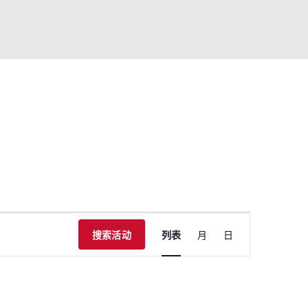
活
搜索活动
列表
月
日
动
视
图