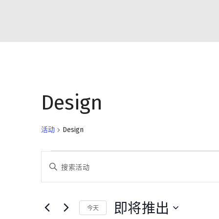
Design
活动
Design
活
请
输
动
入
搜
关
即将推出
键
今天
词，