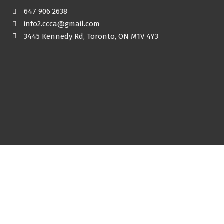
647 906 2638
info2.ccca@gmail.com
3445 Kennedy Rd, Toronto, ON M1V 4Y3