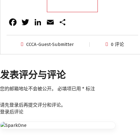
Fa
T
Li
E
分
ce
wi
n
m
享
b
tt
k
ai
CCCA-Guest-Submitter
0 评论
o
er
e
l
o
dI
k
n
发表评分与评论
您的邮箱地址不会被公开。
必填项已用
*
标注
请先登录后再提交评分和评论。
登录后评论