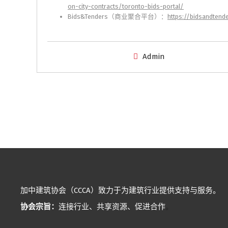
on-city-contracts/toronto-bids-portal/
Bids&Tenders（商业聚合平台）：
https://bidsandtend
Admin
加中建筑协会（CCCA）致力于为建筑行业提供支持与服务。
协会宗旨：
连接行业、共享资源、促进合作
。