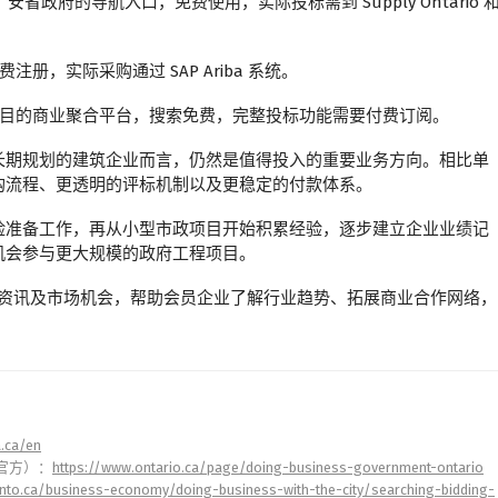
：安省政府的导航入口，免费使用，实际投标需到 Supply Ontario 
册，实际采购通过 SAP Ariba 系统。
目的商业聚合平台，搜索免费，完整投标功能需要付费订阅。
长期规划的建筑企业而言，仍然是值得投入的重要业务方向。相比单
购流程、更透明的评标机制以及更稳定的付款体系。
险准备工作，再从小型市政项目开始积累经验，逐步建立企业业绩记
机会参与更大规模的政府工程项目。
采购资讯及市场机会，帮助会员企业了解行业趋势、拓展商业合作网络，
a.ca/en
（安省官方）：
https://www.ontario.ca/page/doing-business-government-ontario
onto.ca/business-economy/doing-business-with-the-city/searching-bidding-