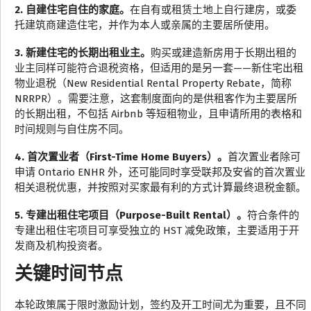
2. 自建住宅自住的家庭。
在自有或租赁土地上自行建房，或委
托建筑商建造住宅，并作为本人或亲属的主要居所使用。
3. 新建住宅的长期出租业主。
购买或建造新房用于长期出租的
业主同样可能符合退税资格，但适用的是另一套——新住宅出租
物业退税（New Residential Rental Property Rebate，简称
NRRPR）。需要注意，这套制度面向的是供租客作为主要居所
的长期出租，不包括 Airbnb 等短租物业，且申请所用的表格和
时间规则与自住房不同。
4. 首次置业者（First-Time Home Buyers）。
首次置业者除可
申请 Ontario ENHR 外，还可能同时享受联邦及安省的首次置业
相关退税优惠，并按照对买家最有利的方式计算最终退税金额。
5. 专建出租住宅项目（Purpose-Built Rental）。
符合条件的
专建出租住宅项目可享受独立的 HST 减免政策，主要适用于开
发商及机构投资者。
关键时间节点
本轮政策属于限时激励计划，签约及开工时间尤为重要，且不同