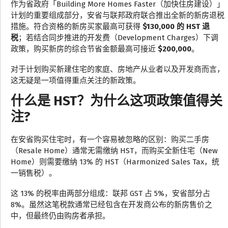
作为省政府「Building More Homes Faster（加快住房建设）」
计划的重要组成部分，安省与联邦政府联合推出全新的新房退税
措施。符合资格的新房买家最高可获得
$130,000 的 HST 退
税
；若结合同步推进的开发费（Development Charges）下调
政策，购买新房的综合节省金额最高可接近
$200,000
。
对于计划购买新建住宅的家庭、房地产从业者以及开发商而言，
这无疑是一项值得重点关注的新政策。
什么是 HST？为什么这项政策值得关
注?
在安省购买住宅时，有一个容易被忽略的区别：购买二手房
（Resale Home）通常无需缴纳 HST，而购买全新住宅（New
Home）则需要缴纳 13% 的 HST（Harmonized Sales Tax，统
一销售税）。
这 13% 的税率由两部分组成：联邦 GST 占 5%，安省部分占
8%。虽然这笔税款通常已经包含在开发商公布的新房售价之
中，但最终仍由购房者承担。