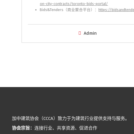
on-city-contracts/toronto-bids-portal/
Bids&Tenders（商业聚合平台）：
https://bidsandtend
Admin
加中建筑协会（CCCA）致力于为建筑行业提供支持与服务。
协会宗旨：
连接行业、共享资源、促进合作
。