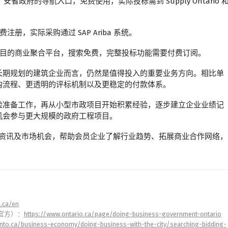
：安省政府的导航入口，免费使用，实际投标需到 Supply Ontario 
册，实际采购通过 SAP Ariba 系统。
目的商业聚合平台，搜索免费，完整投标功能需要付费订阅。
长期规划的建筑企业而言，仍然是值得投入的重要业务方向。相比单
购流程、更透明的评标机制以及更稳定的付款体系。
险准备工作，再从小型市政项目开始积累经验，逐步建立企业业绩记
机会参与更大规模的政府工程项目。
采购资讯及市场机会，帮助会员企业了解行业趋势、拓展商业合作网络，
a.ca/en
（安省官方）：
https://www.ontario.ca/page/doing-business-government-ontario
onto.ca/business-economy/doing-business-with-the-city/searching-bidding-