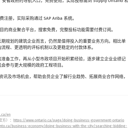
：安省政府的导航入口，免费使用，实际投标需到 Supply Ontario 
册，实际采购通过 SAP Ariba 系统。
目的商业聚合平台，搜索免费，完整投标功能需要付费订阅。
长期规划的建筑企业而言，仍然是值得投入的重要业务方向。相比单
购流程、更透明的评标机制以及更稳定的付款体系。
险准备工作，再从小型市政项目开始积累经验，逐步建立企业业绩记
机会参与更大规模的政府工程项目。
采购资讯及市场机会，帮助会员企业了解行业趋势、拓展商业合作网络，
a.ca/en
（安省官方）：
https://www.ontario.ca/page/doing-business-government-ontario
onto.ca/business-economy/doing-business-with-the-city/searching-bidding-