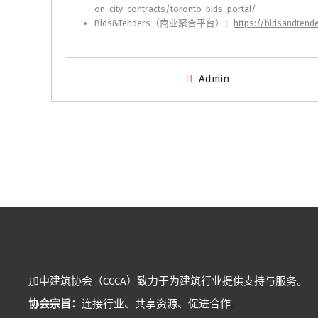
on-city-contracts/toronto-bids-portal/
Bids&Tenders（商业聚合平台）：
https://bidsandtend
Admin
加中建筑协会（CCCA）致力于为建筑行业提供支持与服务。
协会宗旨：
连接行业、共享资源、促进合作
。