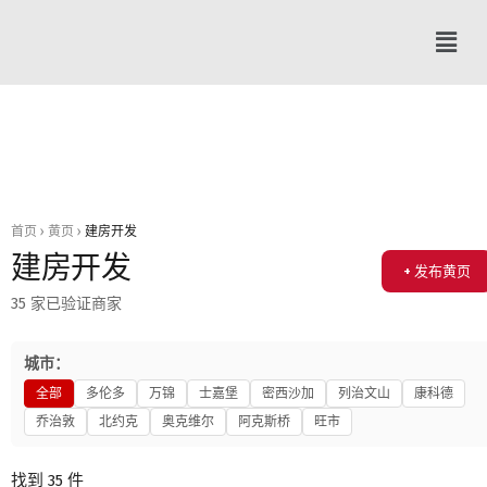
首页
›
黄页
›
建房开发
建房开发
+ 发布黄页
35 家已验证商家
城市：
全部
多伦多
万锦
士嘉堡
密西沙加
列治文山
康科德
乔治敦
北约克
奥克维尔
阿克斯桥
旺市
找到 35 件