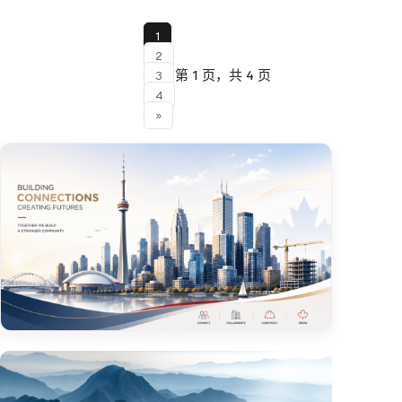
1
2
第 1 页，共 4 页
3
4
»