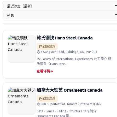
韩氏钢铁 Hans Steel Canada
钢架烧焊
6 Sangster Road, Uxbridge, ON, L9P 0G5
25+ Years of International Experiences 公司简介 韩
氏钢铁（Hans Stee…
查看详情
→
加拿大大铁艺 Ornaments Canada
钢架烧焊
800 Supertest Rd. Toronto Ontario M3J 2M5
Gate · Fence · Railing · Structure 公司简介
Ornaments Canada 是…