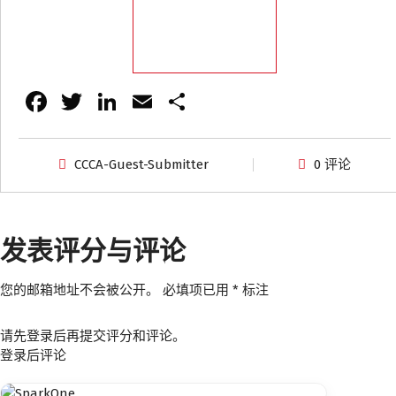
发送消息
Fa
T
Li
E
分
ce
wi
n
m
享
b
tt
k
ai
CCCA-Guest-Submitter
0 评论
o
er
e
l
o
dI
k
n
发表评分与评论
您的邮箱地址不会被公开。
必填项已用
*
标注
请先登录后再提交评分和评论。
登录后评论