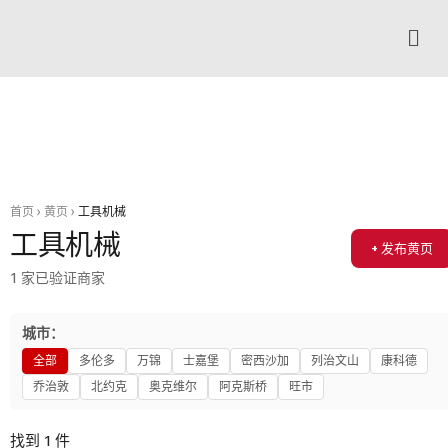
首页
›
黄页
›
工具机械
工具机械
+ 发布黄页
1 家已验证商家
城市：
全部
多伦多
万锦
士嘉堡
密西沙加
列治文山
康科德
乔治敦
北约克
奥克维尔
阿克斯桥
旺市
找到 1 件