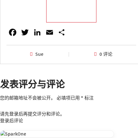
发送消息
Fa
T
Li
E
分
ce
wi
n
m
享
b
tt
k
ai
Sue
0 评论
o
er
e
l
o
dI
k
n
发表评分与评论
您的邮箱地址不会被公开。
必填项已用
*
标注
请先登录后再提交评分和评论。
登录后评论