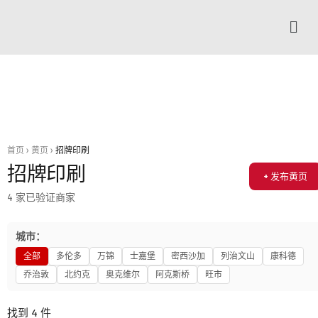
首页
›
黄页
›
招牌印刷
招牌印刷
+ 发布黄页
4 家已验证商家
城市：
全部
多伦多
万锦
士嘉堡
密西沙加
列治文山
康科德
乔治敦
北约克
奥克维尔
阿克斯桥
旺市
找到 4 件